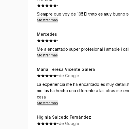
·
Siempre que voy de 10!! El trato es muy bueno☺
Mostrar más
Mercedes
·
Me a encantado super profesional i amable i ca
Mostrar más
María Teresa Vicente Galera
·
·
de Google
La experiencia me ha encantado es muy detallist
me las ha hecho una diferente a las otras me e
casa
Mostrar más
Higinia Salcedo Fernández
·
·
de Google