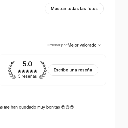
Mostrar todas las fotos
,
Mejor valorado
Sort
Mejor valorado
Ordenar por
:
5.0
Escribe una reseña
5 reseñas
as me han quedado muy bonitas 😍😍😍