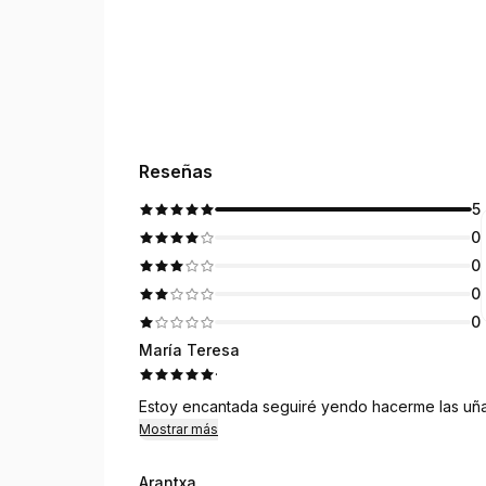
Reseñas
5
0
0
0
0
María Teresa
·
Estoy encantada seguiré yendo hacerme las uñ
Mostrar más
Arantxa