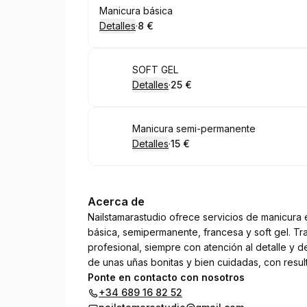
Reservar
Manicura básica
Detalles
·
8 €
.
Precio
:
Reservar
SOFT GEL
Detalles
·
25 €
.
Precio
:
Reservar
Manicura semi-permanente
Detalles
·
15 €
.
Precio
:
Acerca de
Nailstamarastudio ofrece servicios de manicura
básica, semipermanente, francesa y soft gel. T
profesional, siempre con atención al detalle y d
de unas uñas bonitas y bien cuidadas, con resu
Ponte en contacto con nosotros
+34 689 16 82 52